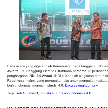
Pada acara yang digelar oleh Kemenperin pada tanggal 25 Novem
Jakarta, PT. Panggung Electric Citrabuana bersama 12 perusaha
penghargaan
INDI 4.0 Award
. INDI 4.0 adalah singkatan dari
Ind
Readiness Index
, yang merupakan alat untuk mengukur kesiapan
bertransformasi menuju
Industri 4.0
.
Baca selengkapnya »
Tags:
indi 4.0 award
,
industri 4.0
,
making indonesia 4.0