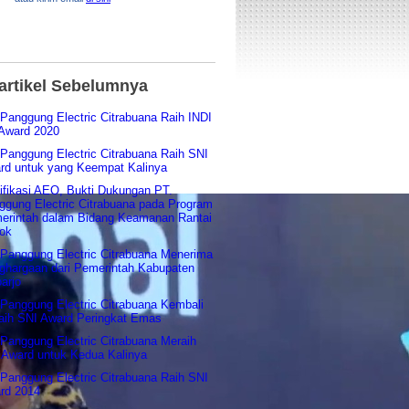
-artikel Sebelumnya
 Panggung Electric Citrabuana Raih INDI
 Award 2020
 Panggung Electric Citrabuana Raih SNI
rd untuk yang Keempat Kalinya
tifikasi AEO, Bukti Dukungan PT.
ggung Electric Citrabuana pada Program
erintah dalam Bidang Keamanan Rantai
ok
 Panggung Electric Citrabuana Menerima
ghargaan dari Pemerintah Kabupaten
arjo
 Panggung Electric Citrabuana Kembali
aih SNI Award Peringkat Emas
 Panggung Electric Citrabuana Meraih
 Award untuk Kedua Kalinya
 Panggung Electric Citrabuana Raih SNI
rd 2014