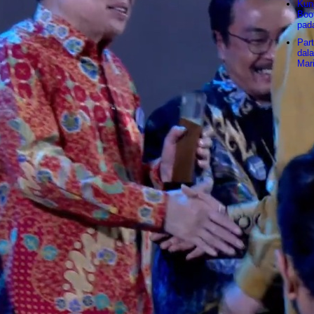
Kun
Boo
pad
Part
dal
Mar