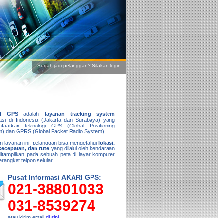
Sudah jadi pelanggan? Silakan
login
I GPS
adalah
layanan tracking system
kasi di Indonesia (Jakarta dan Surabaya) yang
faatkan teknologi GPS (Global Positioning
m) dan GPRS (Global Packet Radio System).
 layanan ini, pelanggan bisa mengetahui
lokasi,
 kecepatan, dan rute
yang dilalui oleh kendaraan
itampilkan pada sebuah peta di layar komputer
erangkat telpon selular.
Pusat Informasi AKARI GPS:
021-38801033
031-8539274
atau kirim email
di sini