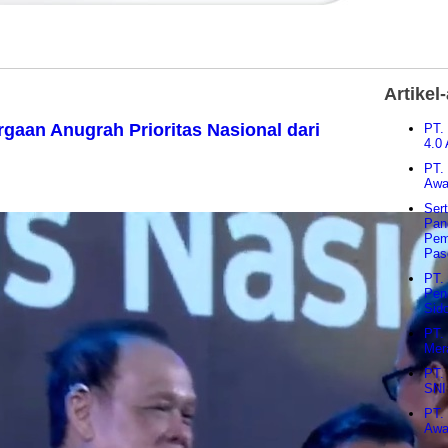
Artikel
gaan Anugrah Prioritas Nasional dari
PT.
4.0
PT.
Awa
Ser
Pan
Pem
Pas
PT.
Pen
Sido
PT.
Mer
PT.
SNI
PT.
Awa