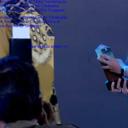
jungan Menkominfo Tifatul Sembiring ke
th PT.Panggung Electric Citrabuana
a Ajang CommunicAsia 2014 Singapore
isipasi PT.Panggung Electric Citrabuana
am Event Tahunan CommunicAsia di
ina Bay Sands Singapore
Lihat semua artikel >>