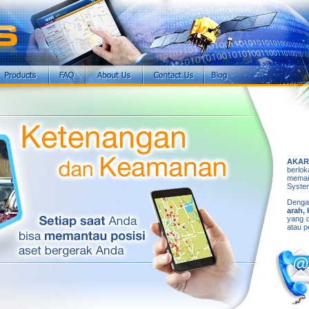
AKAR
berlo
meman
Syste
Dengan
arah,
yang d
atau p