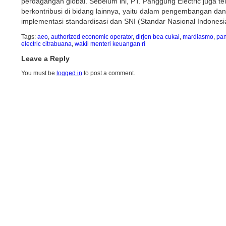
perdagangan global. Sebelum ini, PT. Panggung Electric juga te
berkontribusi di bidang lainnya, yaitu dalam pengembangan dan
implementasi standardisasi dan SNI (Standar Nasional Indonesi
Tags:
aeo
,
authorized economic operator
,
dirjen bea cukai
,
mardiasmo
,
pa
electric citrabuana
,
wakil menteri keuangan ri
Leave a Reply
You must be
logged in
to post a comment.
AkariGPS adalah Layanan GPS Tracking dari
PT. Panggung Electric Citrabuan